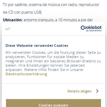
TV por satélite, sistema de música con radio, reproductor
de CD con puerto USB,
Ubicación:
entorno tranquilo, a 10 minutos a pie del
centro de la ciudad
Método de pago:
Pago en efectivo
Diese Webseite verwendet Cookies
Wir verwenden Cookies, um die Nutzung dieser Seite zu
Periodo
analysieren, Funktionen für soziale Medien zu
integrieren und Ihnen ein besseres Browser-Erlebnis zu
bieten. Ihre Einstellungen können Sie jederzeit
anpassen. Weitere Infos finden Sie in unserer
Personas
Datenschutzerklärung
.
2 Adultos
BUSCAR ALOJAMIENTOS
Details zeigen
Cookies zulassen