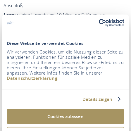
Anschluß,
Lage:
ruhige Umgebung, 10 Minuten Fußweg zur
Innenstadt
Zahlungsart:
Barzahlung
Diese Webseite verwendet Cookies
Wir verwenden Cookies, um die Nutzung dieser Seite zu
Zeitraum
analysieren, Funktionen für soziale Medien zu
integrieren und Ihnen ein besseres Browser-Erlebnis zu
bieten. Ihre Einstellungen können Sie jederzeit
anpassen. Weitere Infos finden Sie in unserer
Personen
Datenschutzerklärung
.
2 Erwachsene
Details zeigen
UNTERKÜNFTE SUCHEN
Cookies zulassen
Ferienwohnung Renate