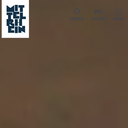
UMFELD
BUCHEN
MENÜ