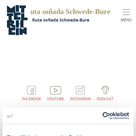
Ruta soñada Schwede-Bure
gina de inicio
Ruta soñada Schwede-Bure
MENÚ
FACEBOOK
YOUTUBE
INSTAGRAM
PODCAST