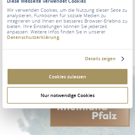
Diese Webseite verwendet Cookies
Wir verwenden Cookies, um die Nutzung dieser Seite zu
analysieren, Funktionen für soziale Medien zu
integrieren und Ihnen ein besseres Browser-Erlebnis zu
bieten. Ihre Einstellungen können Sie jederzeit
Boletín de noticias
anpassen. Weitere Infos finden Sie in unserer
Datenschutzerklärung
.
Su dirección de correo electrónico
*
Details zeigen
PARA SUSCRIBIRSE AL BOLETÍN DE NOTICIAS
Cookies zulassen
Nur notwendige Cookies