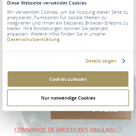
Diese Webseite verwendet Cookies
Wir verwenden Cookies, um die Nutzung dieser Seite zu
analysieren, Funktionen für soziale Medien zu
integrieren und Ihnen ein besseres Browser-Erlebnis zu
bieten. Ihre Einstellungen können Sie jederzeit
Newsletter
anpassen. Weitere Infos finden Sie in unserer
Datenschutzerklärung
.
Votre adresse e-mail
*
Details zeigen
VERS L'INSCRIPTION À LA NEWSLETTER
Cookies zulassen
Nur notwendige Cookies
COMMANDE DE BROCHURES (ANGLAIS)