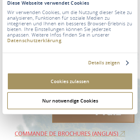
Diese Webseite verwendet Cookies
Wir verwenden Cookies, um die Nutzung dieser Seite zu
analysieren, Funktionen für soziale Medien zu
integrieren und Ihnen ein besseres Browser-Erlebnis zu
bieten. Ihre Einstellungen können Sie jederzeit
Newsletter
anpassen. Weitere Infos finden Sie in unserer
Datenschutzerklärung
.
Votre adresse e-mail
*
Details zeigen
VERS L'INSCRIPTION À LA NEWSLETTER
Cookies zulassen
Nur notwendige Cookies
COMMANDE DE BROCHURES (ANGLAIS)