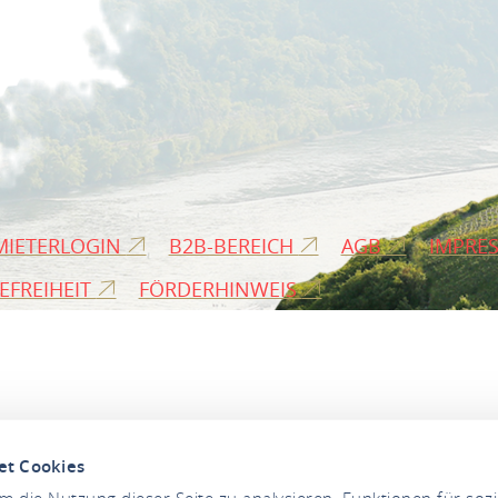
MIETERLOGIN
B2B-BEREICH
AGB
IMPRE
EFREIHEIT
FÖRDERHINWEIS
et Cookies
 die Nutzung dieser Seite zu analysieren, Funktionen für soz