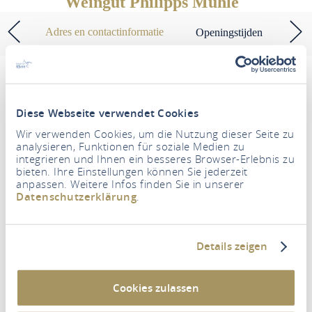
Weingut Philipps Mühle
Adres en contactinformatie
Openingstijden
Diese Webseite verwendet Cookies
Um diesen Inhalt zu sehen müssen Sie den
Wir verwenden Cookies, um die Nutzung dieser Seite zu
Drittanbieter Cookies zustimmen.
analysieren, Funktionen für soziale Medien zu
integrieren und Ihnen ein besseres Browser-Erlebnis zu
bieten. Ihre Einstellungen können Sie jederzeit
EINSTELLUNGEN AKTUALISIEREN
anpassen. Weitere Infos finden Sie in unserer
Datenschutzerklärung
.
Weingut Philipps Mühle
Details zeigen
Gründelbach 49
56329 St. Goar
Cookies zulassen
Tel.: (0049) 6741-1606