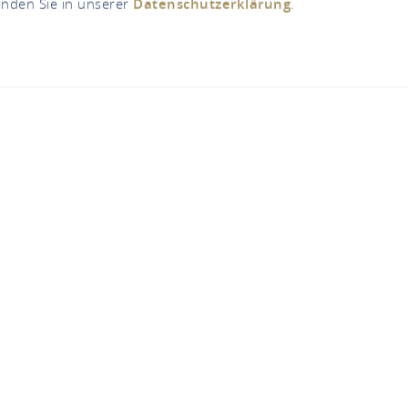
inden Sie in unserer
Datenschutzerklärung
.
Jetzt geöffnet - schließt um 18:00 Uhr
museum Kloster Eb
Kloster Eberbach, 65346 Eltville
ANRUFEN
KARTE