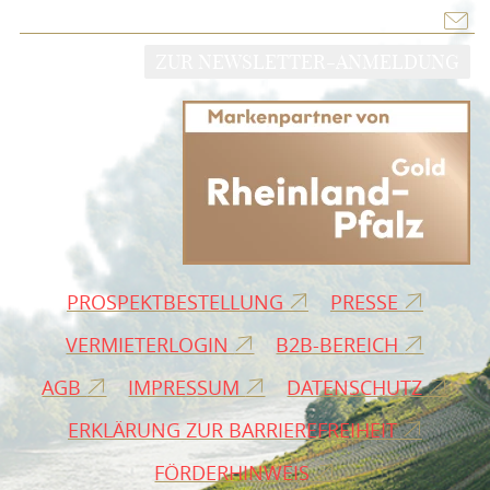
ZUR NEWSLETTER-ANMELDUNG
PROSPEKTBESTELLUNG
PRESSE
VERMIETERLOGIN
B2B-BEREICH
AGB
IMPRESSUM
DATENSCHUTZ
ERKLÄRUNG ZUR BARRIEREFREIHEIT
FÖRDERHINWEIS