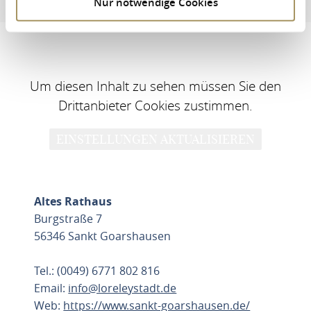
Nur notwendige Cookies
Um diesen Inhalt zu sehen müssen Sie den
Drittanbieter Cookies zustimmen.
EINSTELLUNGEN AKTUALISIEREN
Altes Rathaus
Burgstraße 7
56346 Sankt Goarshausen
Tel.: (0049) 6771 802 816
Email:
info@loreleystadt.de
Web:
https://www.sankt-goarshausen.de/