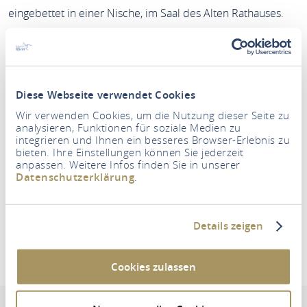
eingebettet in einer Nische, im Saal des Alten Rathauses.
Der Saal fasst ca. 40 Personen und ist mit genügend Tischen
und Stühlen bestückt. Die angrenzende Küche verfügt über
ausreichend Gedecke, inklusive Bestecken.
Diese Webseite verwendet Cookies
Wir verwenden Cookies, um die Nutzung dieser Seite zu
Das Alte Rathaus wird von der Bürgerinitiative Altstadt
analysieren, Funktionen für soziale Medien zu
integrieren und Ihnen ein besseres Browser-Erlebnis zu
betreut.
bieten. Ihre Einstellungen können Sie jederzeit
anpassen. Weitere Infos finden Sie in unserer
Anfragen für Buchungen oder ähnliches über die
Datenschutzerklärung
.
Stadtverwaltung St. Goarshausen, Telefon 06771 - 802 816.
Details zeigen
INSCHRIFT
Cookies zulassen
Altes Rathaus St. Goarshausen
Adresse & Kontaktinformation