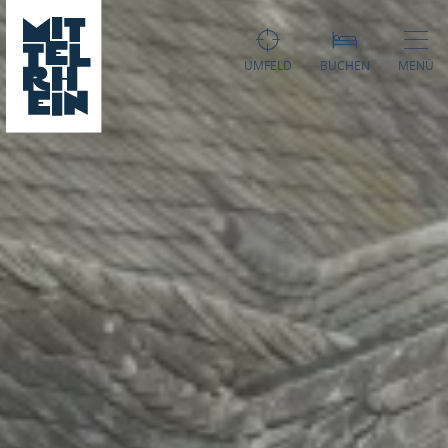
UMFELD
BUCHEN
MENÜ