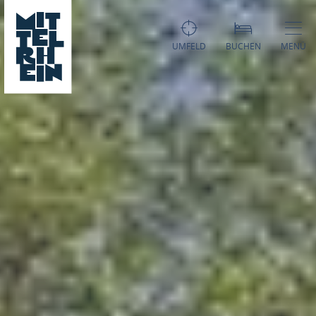
UMFELD
BUCHEN
MENÜ