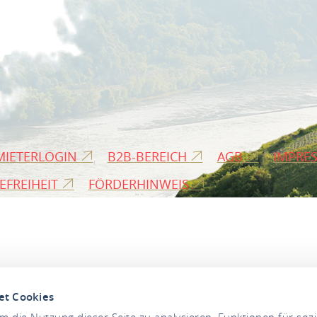
MIETERLOGIN
B2B-BEREICH
AGB
IMPRE
EFREIHEIT
FÖRDERHINWEIS
et Cookies
 die Nutzung dieser Seite zu analysieren, Funktionen für soz