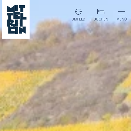
UMFELD
BUCHEN
MENÜ