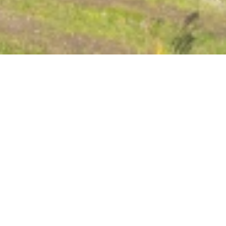
Burggarten und
Wasserburg
Burg Osterspai, 56340 Osterspai
ANRUFEN
KARTE