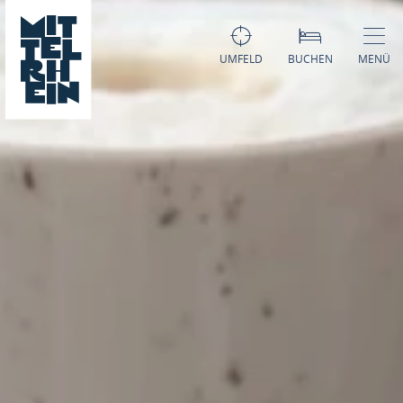
UMFELD
BUCHEN
MENÜ