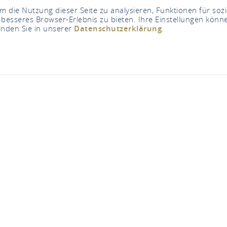
 die Nutzung dieser Seite zu analysieren, Funktionen für soz
 besseres Browser-Erlebnis zu bieten. Ihre Einstellungen könne
inden Sie in unserer
Datenschutzerklärung
.
Jetzt geschlossen - öffnet um 09:00 Uhr
Café Petit
Kirchstraße 24-26, 56218 Mülheim-Kärlich