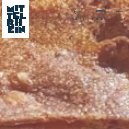
UMFELD
BUCHEN
MENÜ