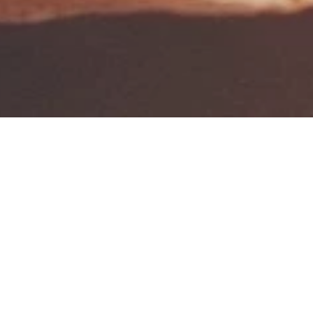
Jetzt geschlossen - öffnet um 11:00 Uhr
China Imbiss MIAN
TIAO