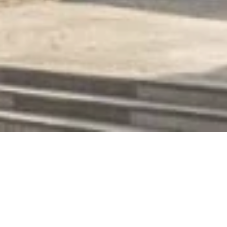
Christuskirche Boppard
Angertstr. 17, 56154 Boppard