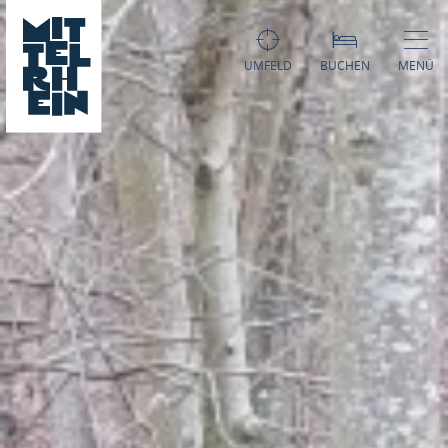
UMFELD
BUCHEN
MENÜ