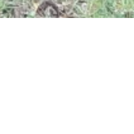
Jetzt geöffnet - schließt um 23:59 Uhr
Cuno Brücke
Im Niederbachtal, 55432 Niederburg
ANRUFEN
KARTE