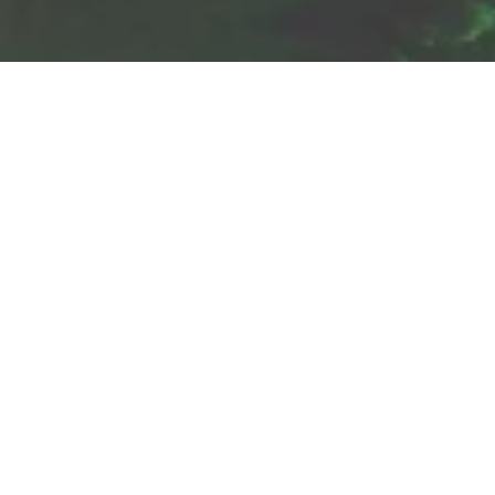
Jetzt geöffnet - schließt um 16:00 Uhr
DB Museum Koblenz
Schönbornslusterstraße 14, 56070 Koblenz
ANRUFEN
KARTE