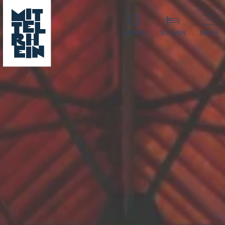
UMFELD
BUCHEN
MENÜ