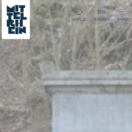
UMFELD
BUCHEN
MENÜ