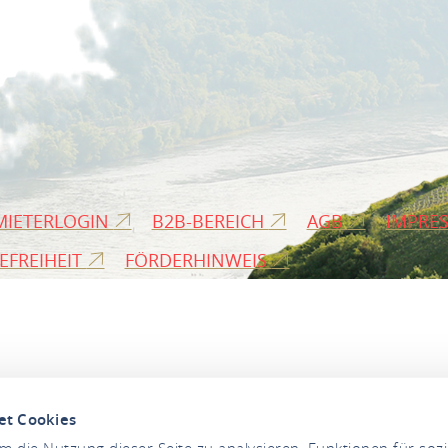
MIETERLOGIN
B2B-BEREICH
AGB
IMPRE
EFREIHEIT
FÖRDERHINWEIS
et Cookies
 die Nutzung dieser Seite zu analysieren, Funktionen für soz