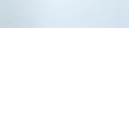
Jetzt geschlossen - öffnet um 10:00
Uhr
Diehl Viertler GmbH -
Die Küchenhelden