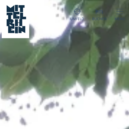
UMFELD
BUCHEN
MENÜ