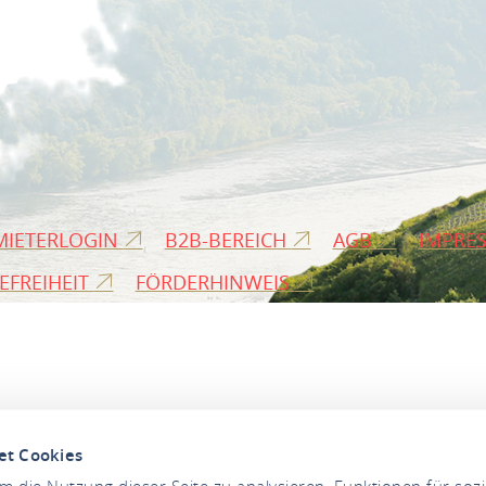
MIETERLOGIN
B2B-BEREICH
AGB
IMPRE
EFREIHEIT
FÖRDERHINWEIS
et Cookies
 die Nutzung dieser Seite zu analysieren, Funktionen für soz