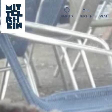
UMFELD
BUCHEN
MENÜ