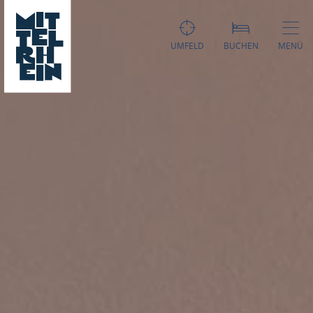
UMFELD
BUCHEN
MENÜ