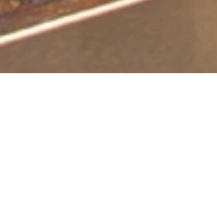
Extraball
Flippermuseum
Hermannstr. 9, 56564 Neuwied