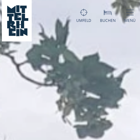
UMFELD
BUCHEN
MENÜ