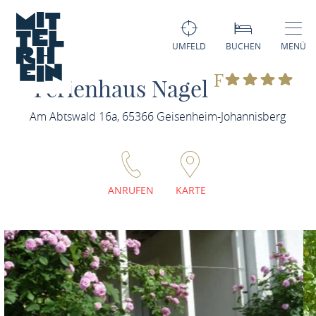
UMFELD
BUCHEN
MENÜ
F
Ferienhaus Nagel
Am Abtswald 16a, 65366 Geisenheim-Johannisberg
ANRUFEN
KARTE