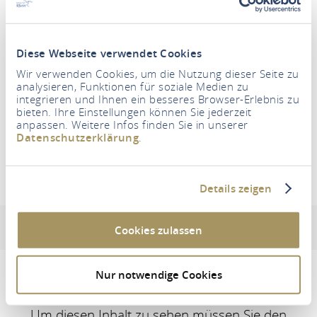
Zeitraum
Diese Webseite verwendet Cookies
Wir verwenden Cookies, um die Nutzung dieser Seite zu
Personen
analysieren, Funktionen für soziale Medien zu
2 Erwachsene
integrieren und Ihnen ein besseres Browser-Erlebnis zu
bieten. Ihre Einstellungen können Sie jederzeit
anpassen. Weitere Infos finden Sie in unserer
Datenschutzerklärung
.
UNTERKÜNFTE SUCHEN
Details zeigen
Ferienhaus Nagel
Adresse & Kontaktinformation
Lage
Ausstattun
Cookies zulassen
Nur notwendige Cookies
Um diesen Inhalt zu sehen müssen Sie den