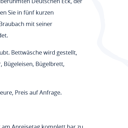
m berühmten Deutschen Eck, der
n Sie in fünf kurzen
 Braubach mit seiner
et.
ubt. Bettwäsche wird gestellt,
 Bügeleisen, Bügelbrett,
ure, Preis auf Anfrage.
r am Anreisetag komplett bar zu