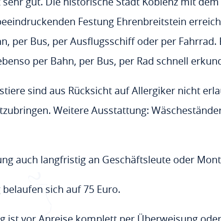
sehr gut. Die historische Stadt Koblenz mit de
beeindruckenden Festung Ehrenbreitstein erreiche
, per Bus, per Ausflugsschiff oder per Fahrrad.
ebenso per Bahn, per Bus, per Rad schnell erkund
iere sind aus Rücksicht auf Allergiker nicht erla
itzubringen. Weitere Ausstattung: Wäscheständer,
g auch langfristig an Geschäftsleute oder Monte
 belaufen sich auf 75 Euro.
g ist vor Anreise komplett per Überweisung ode