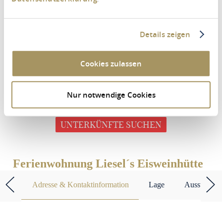
Details zeigen
Zeitraum
Cookies zulassen
Personen
2 Erwachsene
Nur notwendige Cookies
UNTERKÜNFTE SUCHEN
Ferienwohnung Liesel´s Eisweinhütte
Adresse & Kontaktinformation
Lage
Ausstattun