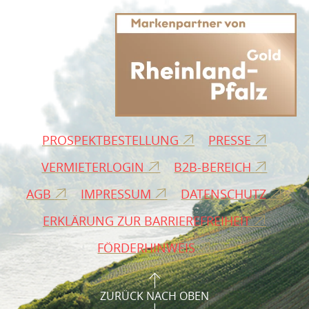
PROSPEKTBESTELLUNG
PRESSE
VERMIETERLOGIN
B2B-BEREICH
AGB
IMPRESSUM
DATENSCHUTZ
ERKLÄRUNG ZUR BARRIEREFREIHEIT
FÖRDERHINWEIS
ZURÜCK NACH OBEN