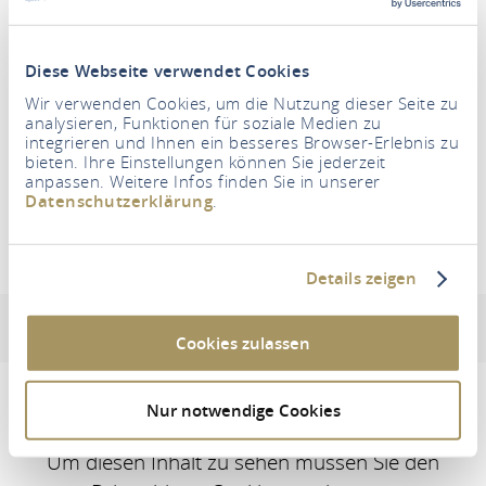
Zeitraum
Diese Webseite verwendet Cookies
Wir verwenden Cookies, um die Nutzung dieser Seite zu
Personen
analysieren, Funktionen für soziale Medien zu
2 Erwachsene
integrieren und Ihnen ein besseres Browser-Erlebnis zu
bieten. Ihre Einstellungen können Sie jederzeit
anpassen. Weitere Infos finden Sie in unserer
UNTERKÜNFTE SUCHEN
Datenschutzerklärung
.
Ferienwohnung Mallmann
Details zeigen
Adresse & Kontaktinformation
Lage
Ausstattun
Cookies zulassen
Nur notwendige Cookies
Um diesen Inhalt zu sehen müssen Sie den