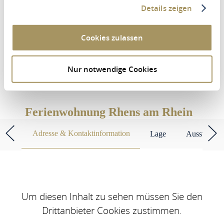
Details zeigen
Personen
Cookies zulassen
2 Erwachsene
Nur notwendige Cookies
UNTERKÜNFTE SUCHEN
Ferienwohnung Rhens am Rhein
Adresse & Kontaktinformation
Lage
Ausstattun
Um diesen Inhalt zu sehen müssen Sie den
Drittanbieter Cookies zustimmen.