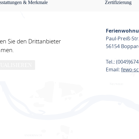
sstattungen & Merkmale
Zertifizierung
Ferienwohnu
Paul-Preiß-Str
n Sie den Drittanbieter
56154 Boppar
mmen.
Tel.: (0049)67
UALISIEREN
Email:
fewo-s
ROUTE PL