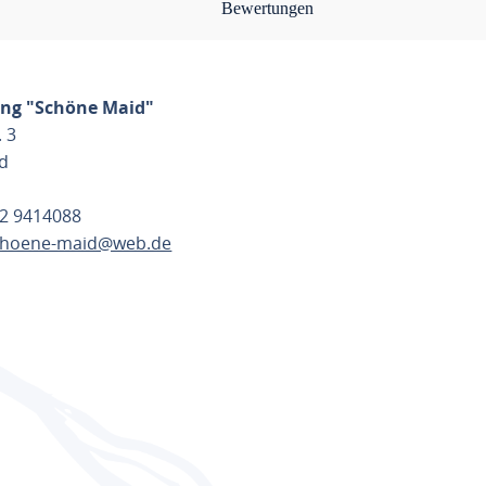
Bewertungen
ng "Schöne Maid"
. 3
d
42 9414088
choene-maid@web.de
ANEN