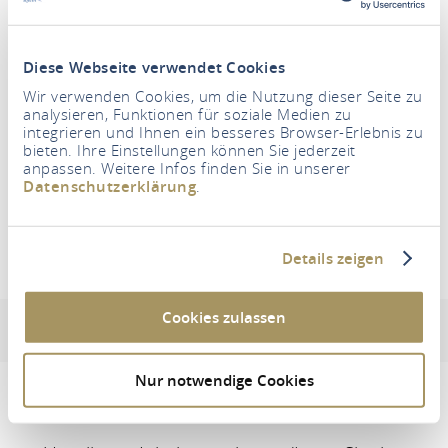
Zeitraum
Diese Webseite verwendet Cookies
Wir verwenden Cookies, um die Nutzung dieser Seite zu
analysieren, Funktionen für soziale Medien zu
Personen
integrieren und Ihnen ein besseres Browser-Erlebnis zu
2 Erwachsene
bieten. Ihre Einstellungen können Sie jederzeit
anpassen. Weitere Infos finden Sie in unserer
Datenschutzerklärung
.
UNTERKÜNFTE SUCHEN
Details zeigen
Ferienwohnung "Urlaub am Wald"
Cookies zulassen
Adresse & Kontaktinformation
Lage
Ausstattun
Nur notwendige Cookies