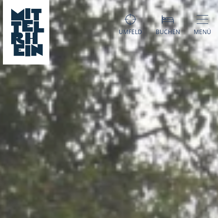
UMFELD
BUCHEN
MENÜ