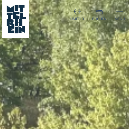
UMFELD
BUCHEN
MENÜ