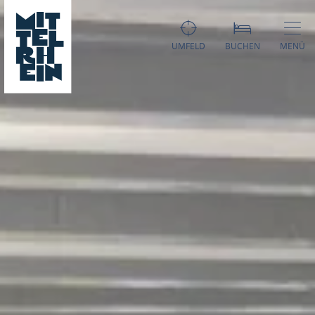
UMFELD
BUCHEN
MENÜ