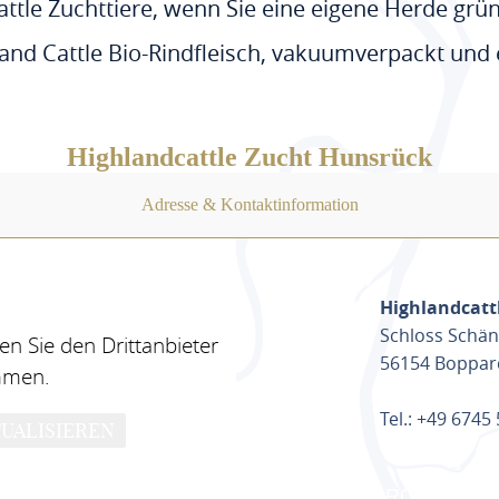
Cattle Zuchttiere, wenn Sie eine eigene Herde gr
land Cattle Bio-Rindfleisch, vakuumverpackt und et
Highlandcattle Zucht Hunsrück
Adresse & Kontaktinformation
Highlandcatt
Schloss Schä
n Sie den Drittanbieter
56154 Boppar
mmen.
Tel.: +49 6745
UALISIEREN
ROUTE PL