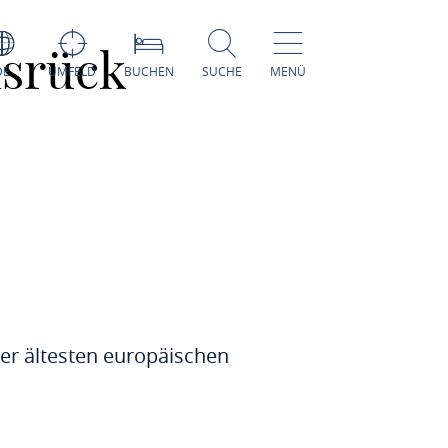
nsrück
DE
UMFELD
BUCHEN
SUCHE
MENÜ
der ältesten europäischen