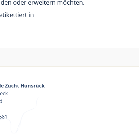
ünden oder erweitern möchten.
ikettiert in
le Zucht Hunsrück
neck
d
 581
ANEN