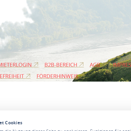
MIETERLOGIN
B2B-BEREICH
AGB
IMPRE
EFREIHEIT
FÖRDERHINWEIS
et Cookies
 die Nutzung dieser Seite zu analysieren, Funktionen für soz