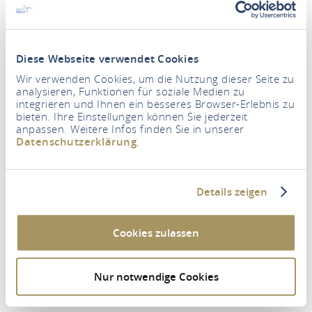
Um diesen Inhalt zu sehen müssen Sie den
Drittanbieter Cookies zustimmen.
Diese Webseite verwendet Cookies
EINSTELLUNGEN AKTUALISIEREN
Wir verwenden Cookies, um die Nutzung dieser Seite zu
analysieren, Funktionen für soziale Medien zu
integrieren und Ihnen ein besseres Browser-Erlebnis zu
bieten. Ihre Einstellungen können Sie jederzeit
Hotel Bergschlösschen
anpassen. Weitere Infos finden Sie in unserer
Datenschutzerklärung
.
Mühltal 45
56154 Boppard
Details zeigen
Tel.: (0049) 6742/5344
Email:
info@bergschloesschenboppard.de
Web:
http://www.bergschloesschenboppard.de
Cookies zulassen
ROUTE PLANEN
Nur notwendige Cookies