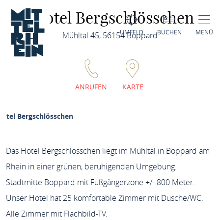
Hotel Bergschlösschen
UMFELD
BUCHEN
MENÜ
Mühltal 45, 56154 Boppard
ANRUFEN
KARTE
Hotel Bergschlösschen
Das Hotel Bergschlösschen liegt im Mühltal in Boppard am
Rhein in einer grünen, beruhigenden Umgebung.
Stadtmitte Boppard mit Fußgängerzone +/- 800 Meter.
Unser Hotel hat 25 komfortable Zimmer mit Dusche/WC.
Alle Zimmer mit Flachbild-TV.