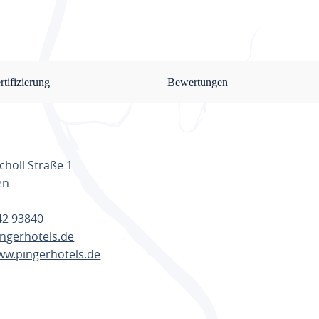
rtifizierung
Bewertungen
choll Straße 1
en
642 93840
ngerhotels.de
ww.pingerhotels.de
ANEN