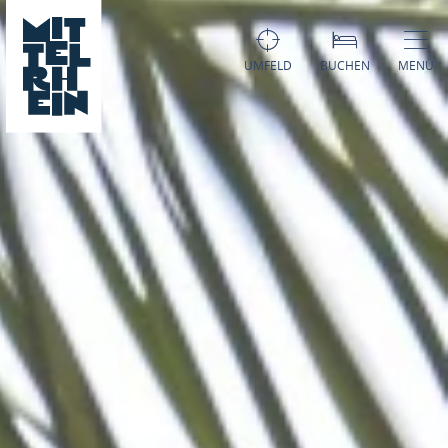
UMFELD
BUCHEN
MENÜ