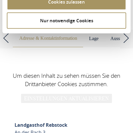
Cookies zulassen
UNTERKÜNFTE SUCHEN
Nur notwendige Cookies
Landgasthof Rebstock
Adresse & Kontaktinformation
Lage
Ausstattun
Um diesen Inhalt zu sehen müssen Sie den
Drittanbieter Cookies zustimmen.
EINSTELLUNGEN AKTUALISIEREN
Landgasthof Rebstock
An der Bach 3