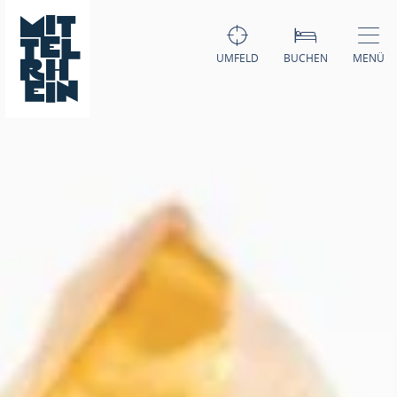
UMFELD
BUCHEN
MENÜ