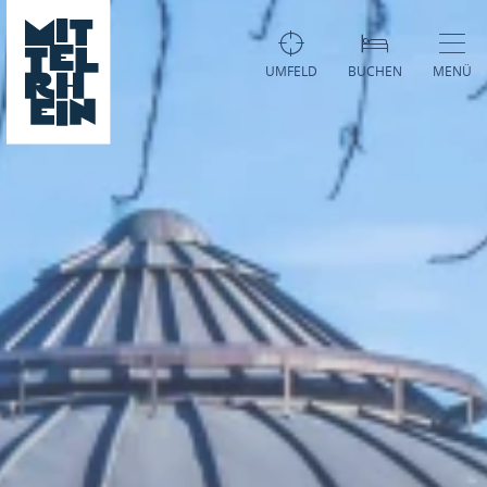
UMFELD
BUCHEN
MENÜ