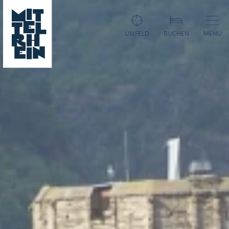
UMFELD
BUCHEN
MENÜ