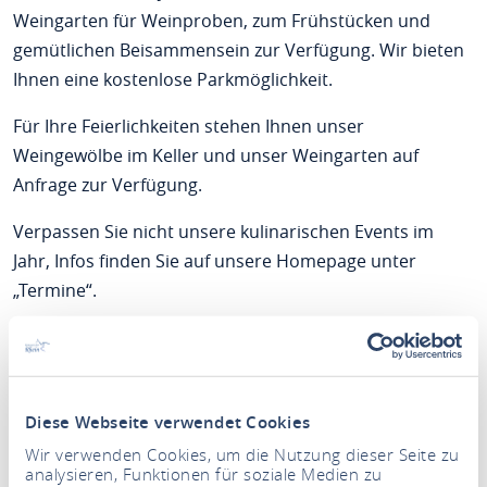
Weingarten für Weinproben, zum Frühstücken und
gemütlichen Beisammensein zur Verfügung. Wir bieten
Ihnen eine kostenlose Parkmöglichkeit.
Für Ihre Feierlichkeiten stehen Ihnen unser
Weingewölbe im Keller und unser Weingarten auf
Anfrage zur Verfügung.
Verpassen Sie nicht unsere kulinarischen Events im
Jahr, Infos finden Sie auf unsere Homepage unter
„Termine“.
Ihre Winzerfamilie und das gesamte Team freuen sich
schon jetzt auf Sie – genießen Sie gratis Ihren
Begrüßungsschluck (Wein oder Sekt) und Ihre
Diese Webseite verwendet Cookies
persönliche Weinprobe bei uns.
Wir verwenden Cookies, um die Nutzung dieser Seite zu
analysieren, Funktionen für soziale Medien zu