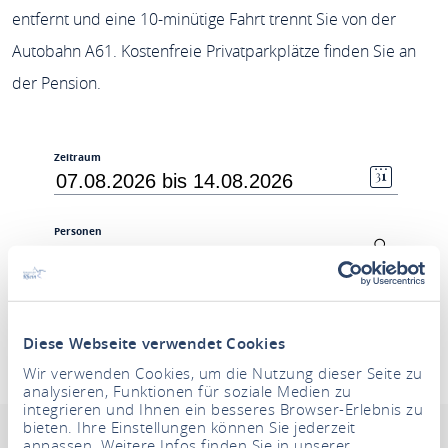
entfernt und eine 10-minütige Fahrt trennt Sie von der
Autobahn A61. Kostenfreie Privatparkplätze finden Sie an
der Pension.
Zeitraum
Personen
2 Erwachsene
UNTERKÜNFTE SUCHEN
Diese Webseite verwendet Cookies
Wir verwenden Cookies, um die Nutzung dieser Seite zu
Pension Belzer
analysieren, Funktionen für soziale Medien zu
integrieren und Ihnen ein besseres Browser-Erlebnis zu
bieten. Ihre Einstellungen können Sie jederzeit
Adresse & Kontaktinformation
Zertifizierung
Be
anpassen. Weitere Infos finden Sie in unserer