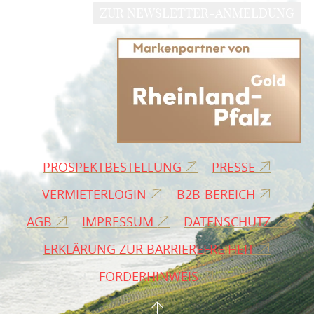
ZUR NEWSLETTER-ANMELDUNG
PROSPEKTBESTELLUNG
PRESSE
VERMIETERLOGIN
B2B-BEREICH
AGB
IMPRESSUM
DATENSCHUTZ
ERKLÄRUNG ZUR BARRIEREFREIHEIT
FÖRDERHINWEIS