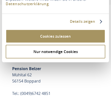
Datenschutzerklärung
.
Details zeigen
Um diesen Inhalt zu sehen müssen Sie den
Drittanbieter Cookies zustimmen.
Cookies zulassen
EINSTELLUNGEN AKTUALISIEREN
Nur notwendige Cookies
Pension Belzer
Mühltal 62
56154 Boppard
Tel.: (0049)6742 4851
ROUTE PLANEN