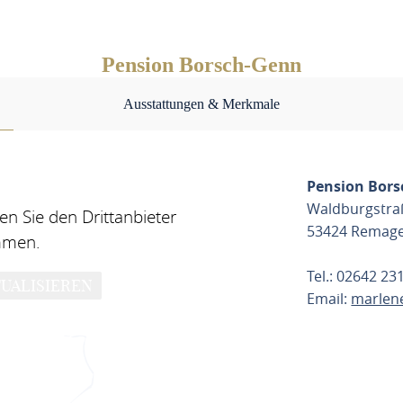
Pension Borsch-Genn
Ausstattungen & Merkmale
Pension Bor
Waldburgstra
n Sie den Drittanbieter
53424 Remag
mmen.
Tel.: 02642 23
UALISIEREN
Email:
marlen
ROUTE PL