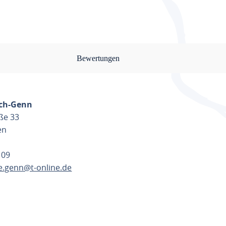
Bewertungen
sch-Genn
ße 33
en
109
e.genn@t-online.de
ANEN